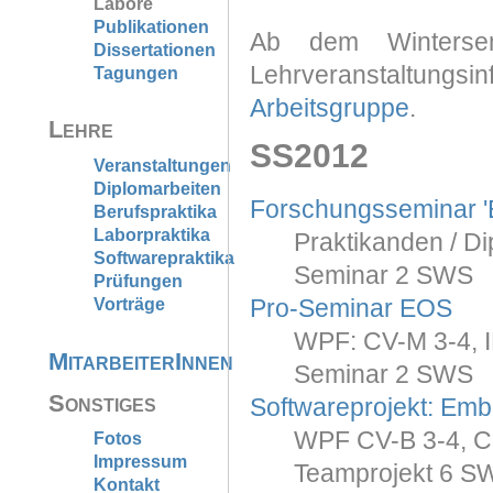
Labore
Publikationen
Ab dem Winterse
Dissertationen
Lehrveranstaltungs
Tagungen
Arbeitsgruppe
.
Lehre
SS2012
Veranstaltungen
Diplomarbeiten
Forschungsseminar '
Berufspraktika
Laborpraktika
Praktikanden / Di
Softwarepraktika
Seminar 2 SWS
Prüfungen
Vorträge
Pro-Seminar EOS
WPF: CV-M 3-4, I
MitarbeiterInnen
Seminar 2 SWS
Sonstiges
Softwareprojekt: Em
WPF CV-B 3-4, CS
Fotos
Impressum
Teamprojekt 6 S
Kontakt