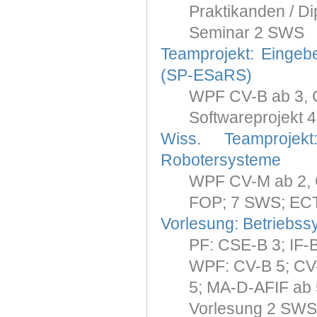
Praktikanden / Di
Seminar 2 SWS
Teamprojekt: Einge
(SP-ESaRS)
WPF CV-B ab 3, C
Softwareprojekt 
Wiss. Teamprojek
Robotersysteme
WPF CV-M ab 2, 
FOP; 7 SWS; ECT
Vorlesung: Betriebss
PF: CSE-B 3; IF-
WPF: CV-B 5; CV-I
5; MA-D-AFIF ab 
Vorlesung 2 SWS