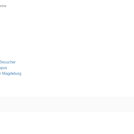
teme
 Besucher
mpus
er Magdeburg