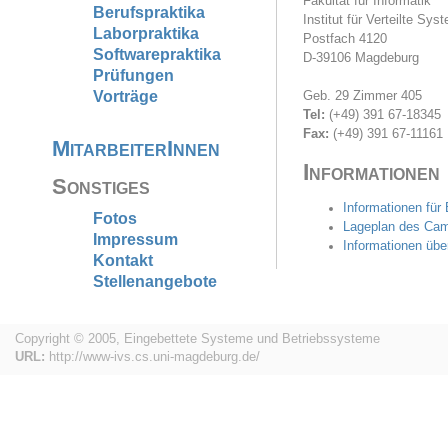
Fakultät für Informatik
Berufspraktika
Institut für Verteilte Sys
Laborpraktika
Postfach 4120
Softwarepraktika
D-39106 Magdeburg
Prüfungen
Vorträge
Geb. 29 Zimmer 405
Tel:
(+49) 391 67-18345
Fax:
(+49) 391 67-11161
MitarbeiterInnen
Informationen
Sonstiges
Informationen für
Fotos
Lageplan des Ca
Impressum
Informationen üb
Kontakt
Stellenangebote
Copyright © 2005, Eingebettete Systeme und Betriebssysteme
URL:
http://www-ivs.cs.uni-magdeburg.de/