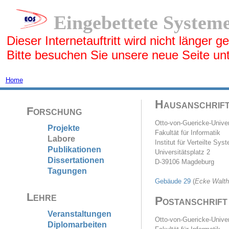
Eingebettete Systeme
Dieser Internetauftritt wird nicht länger ge
Bitte besuchen Sie unsere neue Seite un
Home
Hausanschrif
Forschung
Otto-von-Guericke-Unive
Projekte
Fakultät für Informatik
Labore
Institut für Verteilte Sys
Publikationen
Universitätsplatz 2
Dissertationen
D-39106 Magdeburg
Tagungen
Gebäude 29
(
Ecke Walthe
Lehre
Postanschrift
Veranstaltungen
Otto-von-Guericke-Unive
Diplomarbeiten