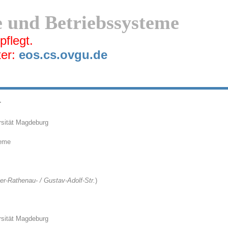
 und Betriebssysteme
pflegt.
ter:
eos.cs.ovgu.de
t
rsität Magdeburg
teme
r-Rathenau- / Gustav-Adolf-Str.
)
rsität Magdeburg