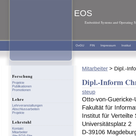
EOS
Embedded Systems and Operating Sy
OvGU
FIN
Impressum
Institut
Mitarbeiter
> Dipl.-Inf
Forschung
Dipl.-Inform Ch
Projekte
Publikationen
Promotionen
steup
Otto-von-Guericke-
Lehre
Lehrveranstaltungen
Fakultät für Informa
Abschlussarbeiten
Projekte
Institut für Verteilt
Lehrstuhl
Universitätsplatz 2
Kontakt
D-39106 Magdebur
Mitarbeiter
Alte EOS-Site