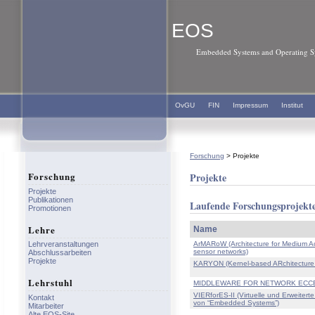
EOS
Embedded Systems and Operating Sy
OvGU
FIN
Impressum
Institut
Forschung
> Projekte
Forschung
Projekte
Projekte
Publikationen
Laufende Forschungsprojekt
Promotionen
Lehre
Name
ArMARoW (Architecture for Medium Acc
Lehrveranstaltungen
sensor networks)
Abschlussarbeiten
Projekte
KARYON (Kernel-based ARchitecture fo
Lehrstuhl
MIDDLEWARE FOR NETWORK ECCEN
VIERforES-II (Virtuelle und Erweiterte
Kontakt
von “Embedded Systems”)
Mitarbeiter
Alte EOS-Site