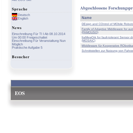
Abgeschlossene Forschungspr
Sprache
Deutsch
Name
English
DEsign and COntrol of MObile Rob
News
Family of Adaptive Middleware for a
(FAMOUSO)
Einschreibung Für TI I Ab 08.10.2014
fraMewOrk for fault-tolerant Sensor 
Um 00:00 Freigeschaltet
(MOSAIC)
Einschreibung Für Veranstaltung Nun
Möglich
MIddleware für Kooperative ROboti
Praktische Aufgabe 5
Schnittstellen zur Nutzung von Fahr
Besucher
EOS