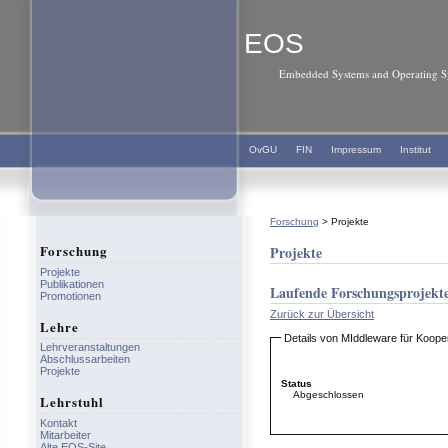
EOS
Embedded Systems and Operating Sy
OvGU
FIN
Impressum
Institut
Forschung
> Projekte
Forschung
Projekte
Projekte
Publikationen
Laufende Forschungsprojekt
Promotionen
Zurück zur Übersicht
Lehre
Details von MIddleware für Koo
Lehrveranstaltungen
Abschlussarbeiten
Projekte
Status
Abgeschlossen
Lehrstuhl
Kontakt
Mitarbeiter
Alte EOS-Site