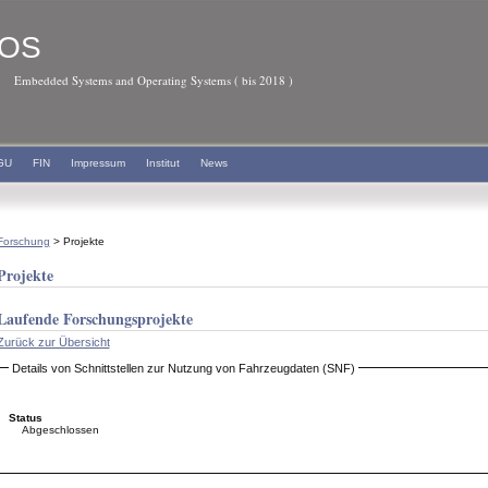
OS
Embedded Systems and Operating Systems ( bis 2018 )
GU
FIN
Impressum
Institut
News
Forschung
> Projekte
Projekte
Laufende Forschungsprojekte
Zurück zur Übersicht
Details von Schnittstellen zur Nutzung von Fahrzeugdaten (SNF)
Status
Abgeschlossen