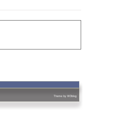
Theme by
W3blog