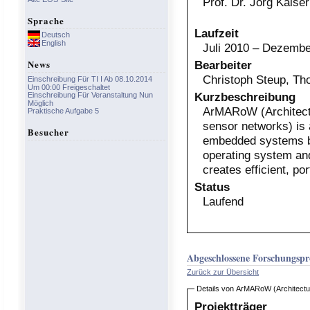
Prof. Dr. Jörg Kaiser
Sprache
Laufzeit
Deutsch
English
Juli 2010 – Dezemb
News
Bearbeiter
Christoph Steup, Th
Einschreibung Für TI I Ab 08.10.2014
Um 00:00 Freigeschaltet
Kurzbeschreibung
Einschreibung Für Veranstaltung Nun
Möglich
ArMARoW (Architectu
Praktische Aufgabe 5
sensor networks) is 
Besucher
embedded systems ba
operating system an
creates efficient, po
Status
Laufend
Abgeschlossene Forschungspr
Zurück zur Übersicht
Details von ArMARoW (Architectur
Projektträger