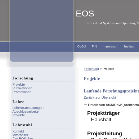
EOS
Embedded Systems and Operating Sy
OvGU
FIN
Impressum
Institut
Forschung
> Projekte
Forschung
Projekte
Projekte
Publikationen
Laufende Forschungsprojekt
Promotionen
Zurück zur Übersicht
Lehre
Details von ArMARoW (Architectur
Lehrveranstaltungen
Abschlussarbeiten
Projektträger
Projekte
Haushalt
Lehrstuhl
Kontakt
Projektleitung
Mitarbeiter
Alte EOS-Site