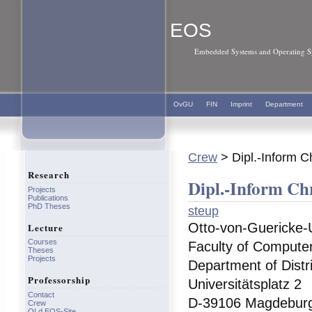
EOS
Embedded Systems and Operating Sy
OvGU
FIN
Imprint
Department
Crew
> Dipl.-Inform C
Research
Dipl.-Inform Ch
Projects
Publications
PhD Theses
steup
Otto-von-Guericke-
Lecture
Courses
Faculty of Compute
Theses
Projects
Department of Distr
Professorship
Universitätsplatz 2
Contact
D-39106 Magdebur
Crew
OLd EOS-Site