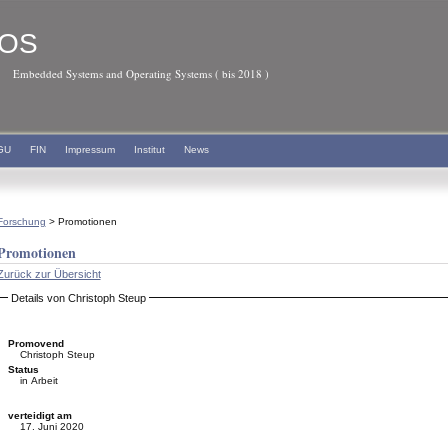
OS
Embedded Systems and Operating Systems ( bis 2018 )
GU
FIN
Impressum
Institut
News
Forschung
> Promotionen
Promotionen
Zurück zur Übersicht
Details von Christoph Steup
Promovend
Christoph Steup
Status
in Arbeit
verteidigt am
17. Juni 2020