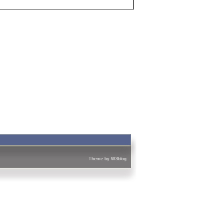
Theme by
W3blog