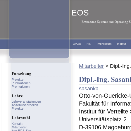
EOS
Embedded Systems and Operating Sy
OvGU
FIN
Impressum
Institut
Mitarbeiter
> Dipl.-Ing
Forschung
Dipl.-Ing. Sasan
Projekte
Publikationen
Promotionen
sasanka
Otto-von-Guericke-
Lehre
Lehrveranstaltungen
Fakultät für Informa
Abschlussarbeiten
Projekte
Institut für Verteilt
Lehrstuhl
Universitätsplatz 2
Kontakt
D-39106 Magdebur
Mitarbeiter
Alte EOS-Site