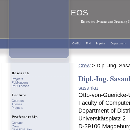
EOS
Embedded Systems and Operating Sy
OvGU
FIN
Imprint
Department
Crew
> Dipl.-Ing. Sasa
Research
Dipl.-Ing. Sasan
Projects
Publications
PhD Theses
sasanka
Otto-von-Guericke-
Lecture
Courses
Faculty of Compute
Theses
Projects
Department of Distr
Professorship
Universitätsplatz 2
Contact
D-39106 Magdebur
Crew
OLd EOS-Site