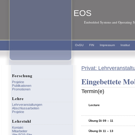
EOS
Embedded Systems and Operating Sy
OvGU
FIN
Impressum
Institut
Privat: Lehrveranstal
Forschung
Eingebettete Mo
Projekte
Publikationen
Promotionen
Termin(e)
Lehre
Lehrveranstaltungen
Lecture
Abschlussarbeiten
Projekte
Lehrstuhl
Übung Di 09 – 11
Kontakt
Mitarbeiter
Übung Di 11 – 13
Alte EOS-Site