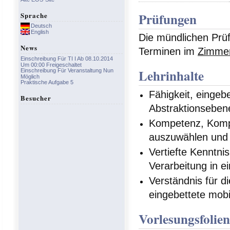
Prüfungen
Sprache
Deutsch
English
Die mündlichen Prüf
News
Terminen im
Zimme
Einschreibung Für TI I Ab 08.10.2014
Um 00:00 Freigeschaltet
Lehrinhalte
Einschreibung Für Veranstaltung Nun
Möglich
Praktische Aufgabe 5
Fähigkeit, eingeb
Besucher
Abstraktionseben
Kompetenz, Komp
auszuwählen und 
Vertiefte Kenntn
Verarbeitung in 
Verständnis für d
eingebettete mob
Vorlesungsfolie