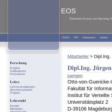
EOS
Embedded Systems and Operating Sy
OvGU
FIN
Impressum
Institut
Mitarbeiter
> Dipl.Ing
Forschung
Dipl.Ing. Jürg
Projekte
Publikationen
Promotionen
juergen
Otto-von-Guericke-
Lehre
Lehrveranstaltungen
Fakultät für Informa
Abschlussarbeiten
Projekte
Institut für Verteilt
Lehrstuhl
Universitätsplatz 2
Kontakt
D-39106 Magdebur
Mitarbeiter
Alte EOS-Site