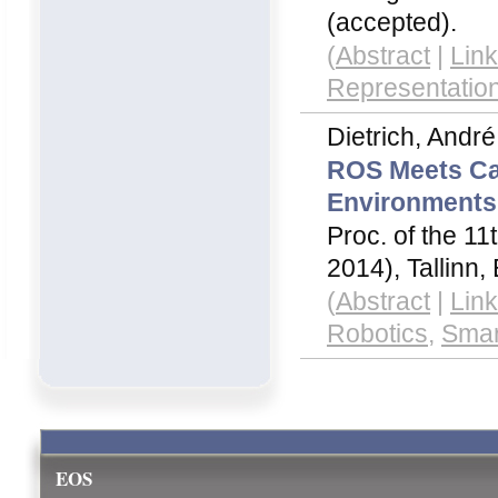
(accepted).
(
Abstract
|
Lin
Representatio
Dietrich, Andr
ROS Meets Ca
Environments
Proc. of the 11
2014), Tallinn,
(
Abstract
|
Lin
Robotics
,
Smar
EOS