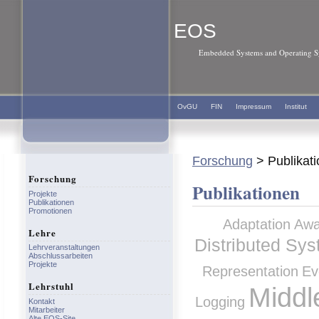
EOS
Embedded Systems and Operating Sy
OvGU
FIN
Impressum
Institut
Forschung
> Publikat
Forschung
Publikationen
Projekte
Publikationen
Promotionen
Adaptation
Awa
Lehre
Distributed Sy
Lehrveranstaltungen
Abschlussarbeiten
Projekte
Representation
Ev
Lehrstuhl
Middl
Logging
Kontakt
Mitarbeiter
Alte EOS-Site