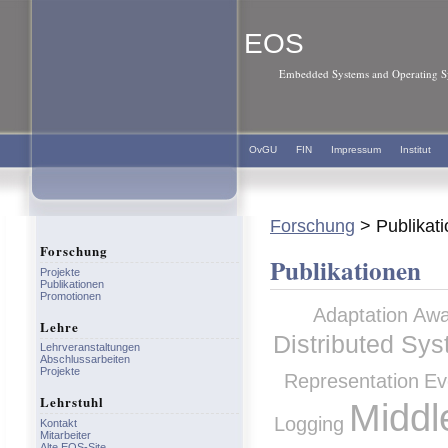
EOS
Embedded Systems and Operating Sy
OvGU
FIN
Impressum
Institut
Forschung
> Publikat
Forschung
Publikationen
Projekte
Publikationen
Promotionen
Adaptation
Awa
Lehre
Distributed Sy
Lehrveranstaltungen
Abschlussarbeiten
Projekte
Representation
Ev
Lehrstuhl
Middl
Logging
Kontakt
Mitarbeiter
Alte EOS-Site