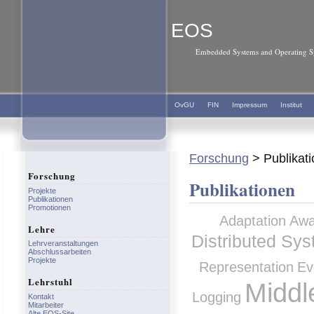
EOS
Embedded Systems and Operating Sy
OvGU
FIN
Impressum
Institut
Forschung
> Publikat
Forschung
Publikationen
Projekte
Publikationen
Promotionen
Adaptation
Awa
Lehre
Distributed Sy
Lehrveranstaltungen
Abschlussarbeiten
Projekte
Representation
Ev
Lehrstuhl
Middl
Logging
Kontakt
Mitarbeiter
Alte EOS-Site