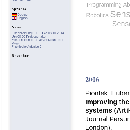
Programming Abs
Sprache
Sens
Robotics
Deutsch
English
Sens
News
Einschreibung Für TI I Ab 08.10.2014
Um 00:00 Freigeschaltet
Einschreibung Für Veranstaltung Nun
Möglich
Praktische Aufgabe 5
Besucher
2006
Piontek, Hubert
Improving the
systems
(Arti
Journal Person
London).