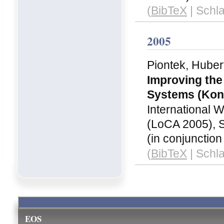
(
BibTeX
| Schl
2005
Piontek, Hubert
Improving the
Systems
(Kon
International
(LoCA 2005), S
(in conjunction
(
BibTeX
| Schl
EOS