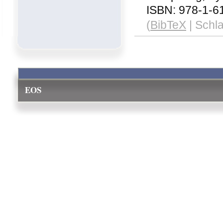
ISBN: 978-1-6
(
BibTeX
| Schl
EOS