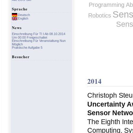
Programming Abs
Sprache
Sens
Robotics
Deutsch
English
Sens
News
Einschreibung Für TI I Ab 08.10.2014
Um 00:00 Freigeschaltet
Einschreibung Für Veranstaltung Nun
Möglich
Praktische Aufgabe 5
Besucher
2014
Christoph Steu
Uncertainty A
Sensor Netw
The Eighth Int
Computing, Sys