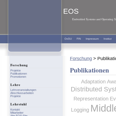
EOS
Embedded Systems and Operating Sy
OvGU
FIN
Impressum
Institut
Forschung
> Publikat
Forschung
Publikationen
Projekte
Publikationen
Promotionen
Adaptation
Awa
Lehre
Distributed Sy
Lehrveranstaltungen
Abschlussarbeiten
Projekte
Representation
Ev
Lehrstuhl
Middl
Logging
Kontakt
Mitarbeiter
Alte EOS-Site