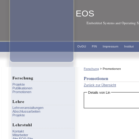
EOS
Embedded Systems and Operating Sy
OvGU
FIN
Impressum
Institut
Forschung
> Promotionen
Forschung
Promotionen
Projekte
Zurück zur Übersicht
Publikationen
Promotionen
Details von Lin
Lehre
Lehrveranstaltungen
Abschlussarbeiten
Projekte
Lehrstuhl
Kontakt
Mitarbeiter
Alte EOS-Site