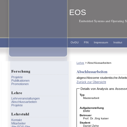
EOS
Embedded Systems and Operating Sy
OvGU
FIN
Impressum
Institut
Lehre
> Abschlussarbeiten
Forschung
Abschlussarbeiten
Projekte
abgeschlossene studentische Arbeiten
Publikationen
Zurück zur Übersicht
Promotionen
Details von Analysis ans Asses
Lehre
Typ
Masterarbeit
Lehrveranstaltungen
Abschlussarbeiten
Projekte
Aufgabenstellung
BMW
Lehrstuhl
Betreuer
Prof. Dr. Jörg kaiser
Kontakt
Student
Mitarbeiter
Daniel Zehe
Alte EOS-Site