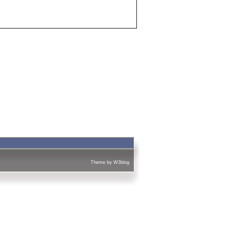
Theme by
W3blog