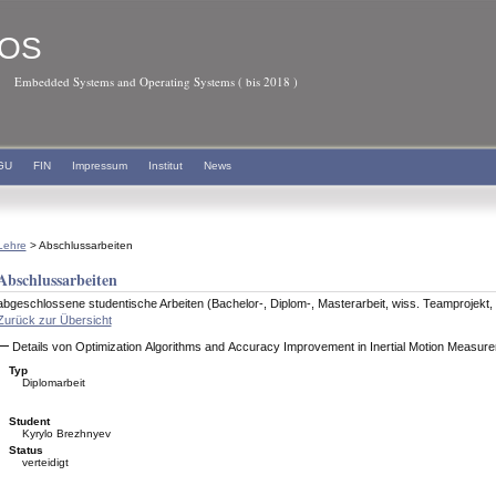
OS
Embedded Systems and Operating Systems ( bis 2018 )
GU
FIN
Impressum
Institut
News
Lehre
> Abschlussarbeiten
Abschlussarbeiten
abgeschlossene studentische Arbeiten (Bachelor-, Diplom-, Masterarbeit, wiss. Teamprojekt, S
Zurück zur Übersicht
Details von Optimization Algorithms and Accuracy Improvement in Inertial Motion Measu
Typ
Diplomarbeit
Student
Kyrylo Brezhnyev
Status
verteidigt