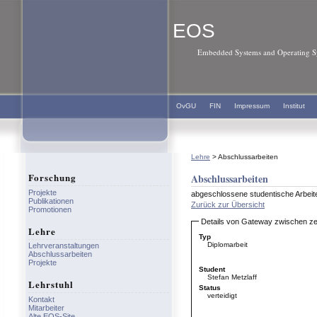
EOS
Embedded Systems and Operating Sy
OvGU
FIN
Impressum
Institut
Lehre
> Abschlussarbeiten
Forschung
Abschlussarbeiten
Projekte
abgeschlossene studentische Arbeiten
Publikationen
Zurück zur Übersicht
Promotionen
Details von Gateway zwischen ze
Lehre
Typ
Diplomarbeit
Lehrveranstaltungen
Abschlussarbeiten
Projekte
Student
Stefan Metzlaff
Lehrstuhl
Status
verteidigt
Kontakt
Mitarbeiter
Alte EOS-Site