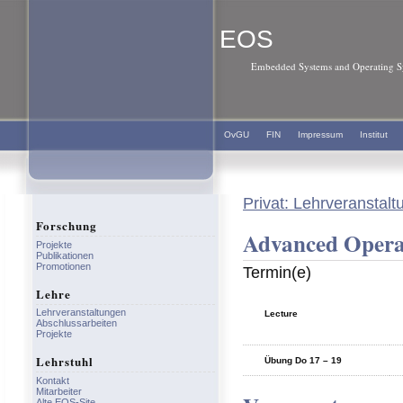
EOS
Embedded Systems and Operating Sy
OvGU
FIN
Impressum
Institut
Privat: Lehrveranstal
Forschung
Advanced Operat
Projekte
Publikationen
Promotionen
Termin(e)
Lehre
Lehrveranstaltungen
Lecture
Abschlussarbeiten
Projekte
Lehrstuhl
Übung Do 17 – 19
Kontakt
Mitarbeiter
Alte EOS-Site