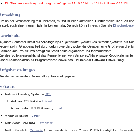
Die Themenvorstellung und -vergabe erfolgt am 14.10.2014 um 15 Uhr in Raum G29-334.
Anmeldung
Um an der Veranstaltung teilzunehmen, müsst ihr euch anmelden. Hierfür meldet ihr euch üb
erstellt euch einen neuen, falls ihr keinen habt. Danach könnt ihr euch über die
Einschreibesei
Lehrinhalte
In jedem Semester bietet die Arbeitsgruppe
‘Eigebettete System und Betriebssysteme’
ein Sof
Projekt soll in Gruppenarbeit durchgeführt werden, wobei die Gruppen eine Größe von drei bis 
Rahmen des Praktikums erfolgt die Arbeit selbstorganisiert und teamorientiert.
Ziel des Softwareprojekts ist das Kennenlernen von Sensorik/Aktorik sowie Robotikelement
ressourcenbeschränkte Programmieren sowie das Einüben der Software-Entwicklung.
Aufgabenstellungen
Werden in der ersten Veranstaltung bekannt gegeben.
Software
Robotic Operating System –
ROS,
Arduino ROS Paket –
Tutorial
bestehendes JANUS Gateway –
Link
V-REP Simulator –
V-REP
Middleware FAMOUSO –
Webseite
Matlab Simulink –
Webseite
(es wird mindestens eine Version 2012b benötigt! Eine Universit