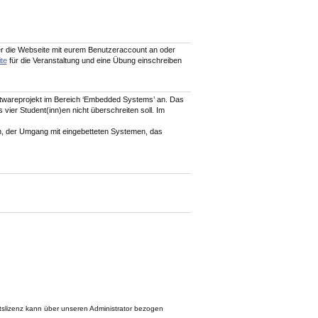
er die Webseite mit eurem Benutzeraccount an oder
te
für die Veranstaltung und eine Übung einschreiben
twareprojekt im Bereich ‘Embedded Systems’ an. Das
vier Student(inn)en nicht überschreiten soll. Im
en, der Umgang mit eingebetteten Systemen, das
ätslizenz kann über unseren Administrator bezogen