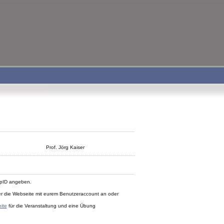
Prof. Jörg Kaiser
ipID angeben.
ber die Webseite mit eurem Benutzeraccount an oder
ite
für die Veranstaltung und eine Übung