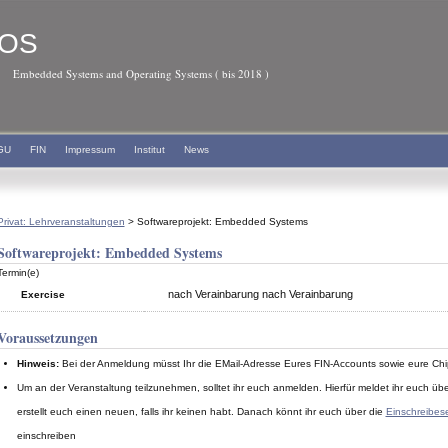
OS
Embedded Systems and Operating Systems ( bis 2018 )
GU
FIN
Impressum
Institut
News
Privat: Lehrveranstaltungen
> Softwareprojekt: Embedded Systems
Softwareprojekt: Embedded Systems
Termin(e)
nach Verainbarung nach Verainbarung
Exercise
Voraussetzungen
Hinweis:
Bei der Anmeldung müsst Ihr die EMail-Adresse Eures FIN-Accounts sowie eure Ch
Um an der Veranstaltung teilzunehmen, solltet ihr euch anmelden. Hierfür meldet ihr euch ü
erstellt euch einen neuen, falls ihr keinen habt. Danach könnt ihr euch über die
Einschreibese
einschreiben